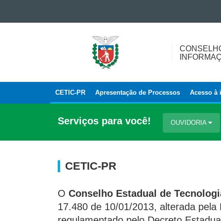
Ir para o conteúdo
Ir para a navegação
CONSELHO
Ir para a busca
CONSELHO
ESTADUAL
Mapa do site
INFORMAÇ
DE
TECNOLOGIA
DA
CETIC-PR
Apresentação de Processos
Acesso à i
Navegação
INFORMAÇÃO
E
principal
Serviços para você!
COMUNICAÇÃO
OUVIDORIA
DO
PARANÁ
CETIC-PR
O
Conselho Estadual de Tecnolog
17.480 de 10/01/2013, alterada pela 
regulamentado pelo Decreto Estadual 